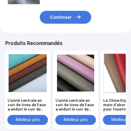
commande en cuir de Microfiber
ceinture des portefeuilles et des
sacs à main
Continuer
Produits Recommandés
L'unité centrale en
L'unité centrale en
La Chine Diy fa
cuir de tissu de Faux
cuir de tissu de Faux
main d'abord 
a enduit le cuir de
a enduit le cuir de
pour fouetter l
tissu de Microfiber
tissu de Microfiber
naturel pour é
pour des sacs à main
pour des sacs à main
le cuir bronzé
Meilleur prix
Meilleur prix
Meilleur p
végétal