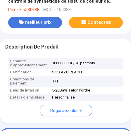
centrale de synthétique de tissu de couleur de
suède imperméable fait sur commande en cuir de
Prix：3.5USD/SF
MOQ：1000SF
Microfiber ceinture des portefeuilles et des sacs à
main
meilleur prix
Contactez
Description De Produit
Capacité
10000000SF/SF par mois
d'approvisionnement
Certification
SGS AZO REACH
Conditions de
T/T
paiement
Délai de livraison
5-28Days selon l'ordre
Détails d'emballage
Personnalisé
Regardez plus