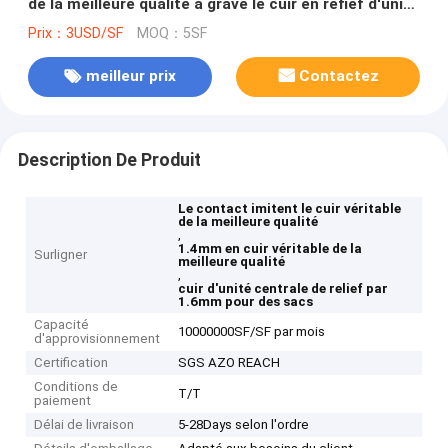
de la meilleure qualité a gravé le cuir en refief d'unité
centrale pour des sacs
Prix：3USD/SF
MOQ：5SF
meilleur prix
Contactez
Description De Produit
Le contact imitent le cuir véritable
de la meilleure qualité
,
1.4mm en cuir véritable de la
Surligner
meilleure qualité
,
cuir d'unité centrale de relief par
1.6mm pour des sacs
Capacité
10000000SF/SF par mois
d'approvisionnement
Certification
SGS AZO REACH
Conditions de
T/T
paiement
Délai de livraison
5-28Days selon l'ordre