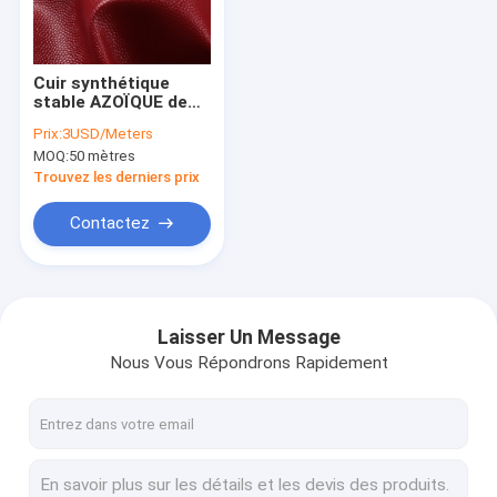
Contact
Cuir synthétique
stable AZOÏQUE de
Tissu en cuir de Microfiber
suède du tissu
Prix:
3USD/Meters
0.65mm Microfiber
MOQ:
50 mètres
de cuir de meubles
Tissu enduit de Microfiber
de PORTÉE
Trouvez les derniers prix
Tissu en cuir de silicone
Contactez
Cuir synthétique d'unité centrale
Similicuir de PVC
Laisser Un Message
Nous Vous Répondrons Rapidement
Cuir artificiel de suède
Peau de mouton entière
Cuir des véhicules à moteur de tapisserie d'ameublement