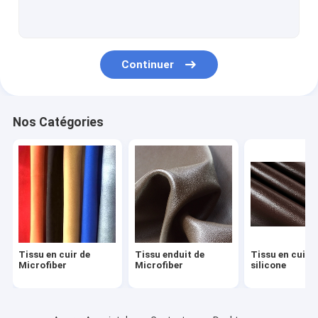
Tissu de cuir de meubles
Chaussures en cuir faites main
Continuer
Sacs en cuir imperméables
Habillement en cuir fait sur commande
Nos Catégories
Marchandises sportives en cuir
Tissu en cuir de
Tissu enduit de
Tissu en cuir d
Microfiber
Microfiber
silicone