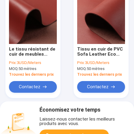
Le tissu résistant de
Tissu en cuir de PVC
cuir de meubles
Sofa Leather Eco
d'abrasion a enduit le
Friendly Artificial
Prix:
3USD/Meters
Prix:
3USD/Meters
similicuir d'unité
d'ODM Mildewproof
MOQ:
50 mètres
MOQ:
50 mètres
centrale
Trouvez les derniers prix
Trouvez les derniers prix
Contactez
Contactez
Économisez votre temps
Laissez-nous contacter les meilleurs
produits avec vous.