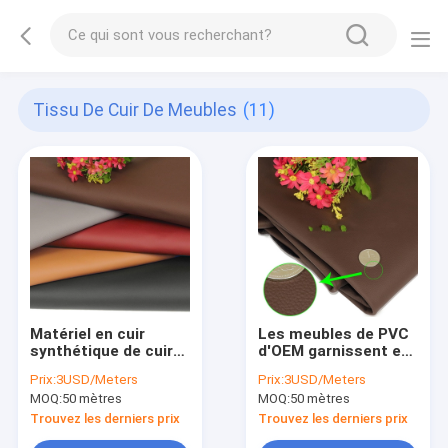
Tissu De Cuir De Meubles
(11)
Matériel en cuir
Les meubles de PVC
synthétique de cuir
d'OEM garnissent en
de suède de Faux
cuir le cuir artificiel
Prix:
3USD/Meters
Prix:
3USD/Meters
d'unité centrale des
épais du tissu 1.6mm
MOQ:
50 mètres
MOQ:
50 mètres
meubles 0.6mm
Nappa
Trouvez les derniers prix
Trouvez les derniers prix