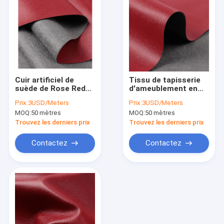
Cuir artificiel de
Tissu de tapisserie
suède de Rose Red
d'ameublement en
Furniture Leather
cuir de Vegan enduit
Prix:
3USD/Meters
Prix:
3USD/Meters
Fabric 0.55mm
Scratchproof pour
MOQ:
50 mètres
MOQ:
50 mètres
des sofas
Trouvez les derniers prix
Trouvez les derniers prix
Contactez
Contactez
Accueil
Produits
A propos de nous