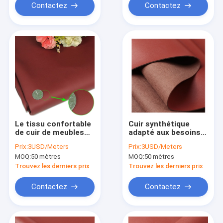
Contactez
Contactez
Le tissu confortable
Cuir synthétique
de cuir de meubles
adapté aux besoins
de GV a enduit le
du client de suède
Prix:
3USD/Meters
Prix:
3USD/Meters
suède Microfiber de
stable de similicuir
MOQ:
50 mètres
MOQ:
50 mètres
Faux
de PVC de 0.4mm
Trouvez les derniers prix
Trouvez les derniers prix
Contactez
Contactez