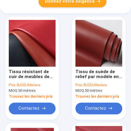
Donnez votre exigence
Tissu résistant de
Tissu de suède de
cuir de meubles de
relief par modèle en
temps aucun Fade
cuir synthétique de
Prix:
3USD/Meters
Prix:
3USD/Meters
Synthetic Pu
litchi d'unité centrale
MOQ:
50 mètres
MOQ:
50 mètres
Microfiber Leather
de meubles de
TGKELL
Trouvez les derniers prix
Trouvez les derniers prix
Contactez
Contactez