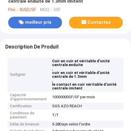
centrale enduite de 1.3mm imitent
Prix：3USD/SF
MOQ：5SF
meilleur prix
Contactez
Description De Produit
Cuir en cuir et véritable d'unité
centrale enduite
,
cuir en cuir et véritable d'unité
Surligner
centrale de 1.3mm
,
le contact en cuir véritable d'unité
centrale imitent
Capacité
10000000SF/SF par mois
d'approvisionnement
Certification
SGS AZO REACH
Conditions de
T/T
paiement
Délai de livraison
5-28Days selon l'ordre