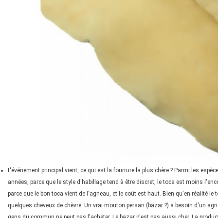
L'événement principal vient, ce qui est la fourrure la plus chère ? Parmi les esp
années, parce que le style d'habillage tend à être discret, le toca est moins l'enc
parce que le bon toca vient de l'agneau, et le coût est haut. Bien qu'en réalité 
quelques cheveux de chèvre. Un vrai mouton persan (bazar ?) a besoin d'un agneau
gens du commun ne peut pas l'acheter. Le bazar n'est pas aussi cher. La produc