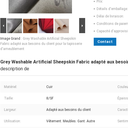
Prix:
Détails d'emballage:
Délai de livraison:
Conditions de paiem
Capacité d'approvis
Image Grand :
Grey Washable Artificial Sheepskin
Contact
Fabric adapté aux besoins du client pour la tapisserie
d'ameublement
Grey Washable Artificial Sheepskin Fabric adapté aux besoi
description de
Matériel:
Cuir
Couleu
Taille:
8/SF
Épaiss
Largeur:
Adapté aux besoins du client
Caract
Utilisation:
Vêtement. Meubles. Gant. Autre
Sentim