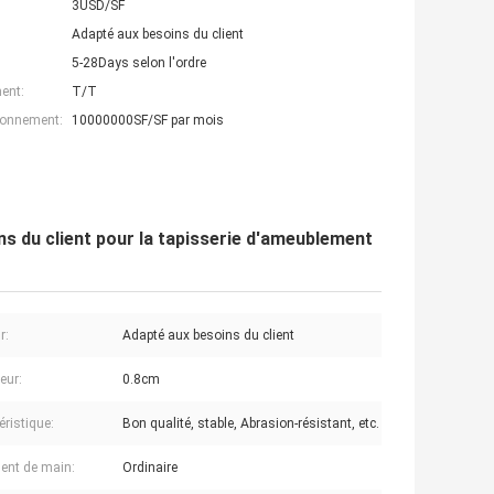
3USD/SF
Adapté aux besoins du client
5-28Days selon l'ordre
ent:
T/T
ionnement:
10000000SF/SF par mois
ns du client pour la tapisserie d'ameublement
r:
Adapté aux besoins du client
eur:
0.8cm
éristique:
Bon qualité, stable, Abrasion-résistant, etc.
ent de main:
Ordinaire