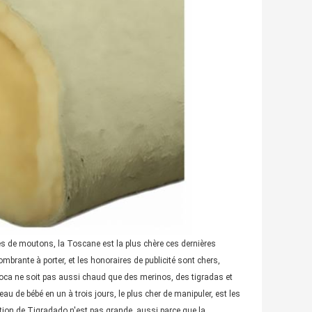
èces de moutons, la Toscane est la plus chère ces dernières
ombrante à porter, et les honoraires de publicité sont chers,
le toca ne soit pas aussi chaud que des merinos, des tigradas et
 de bébé en un à trois jours, le plus cher de manipuler, est les
tion de Tigradado n'est pas grande, aussi parce que la