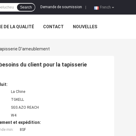
Demande de soumission
Search
|
French
 DE LA QUALITÉ
CONTACT
NOUVELLES
 Tapisserie D'ameublement
esoins du client pour la tapisserie
uit:
La Chine
TGKELL
SGS AZO REACH
W4
ement et expédition:
nde min:
8SF