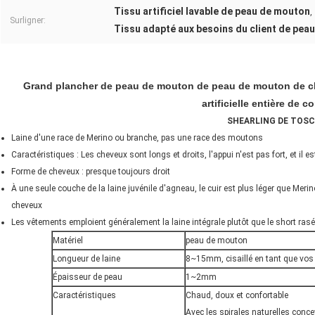
Tissu artificiel lavable de peau de mouton
,
Surligner:
Tissu adapté aux besoins du client de pea
Grand plancher de peau de mouton de peau de mouton de c
artificielle entière de 
SHEARLING DE TOS
Laine d'une race de Merino ou branche, pas une race des moutons
Caractéristiques : Les cheveux sont longs et droits, l'appui n'est pas fort, et il es
Forme de cheveux : presque toujours droit
À une seule couche de la laine juvénile d'agneau, le cuir est plus léger que M
cheveux
Les vêtements emploient généralement la laine intégrale plutôt que le short rasé
Matériel
peau de mouton
Longueur de laine
8~15mm, cisaillé en tant que vos
Épaisseur de peau
1~2mm
Caractéristiques
Chaud, doux et confortable
Avec les spirales naturelles conc