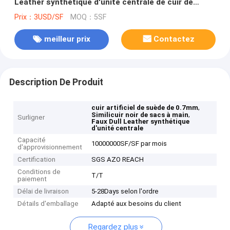
Leather synthétique d'unité centrale de cuir de
suède
Prix：3USD/SF
MOQ：5SF
meilleur prix
Contactez
Description De Produit
,
cuir artificiel de suède de 0.7mm
,
Similicuir noir de sacs à main
Surligner
Faux Dull Leather synthétique
d'unité centrale
Capacité
10000000SF/SF par mois
d'approvisionnement
Certification
SGS AZO REACH
Conditions de
T/T
paiement
Délai de livraison
5-28Days selon l'ordre
Détails d'emballage
Adapté aux besoins du client
Regardez plus