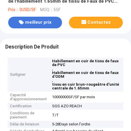
de l'habillement 1.65mm de tissu de Faux de PVC
d'ODM
Prix：3USD/SF
MOQ：5SF
meilleur prix
Contactez
Description De Produit
Habillement en cuir de tissu de faux
de PVC
,
Habillement en cuir de tissu de faux
Surligner
d'ODM
,
tissu en cuir brun-rougeâtre d'unité
centrale de 1.65mm
Capacité
10000000SF/SF par mois
d'approvisionnement
Certification
SGS AZO REACH
Conditions de
T/T
paiement
Délai de livraison
5-28Days selon l'ordre