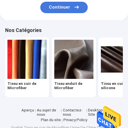
Visite d'usine
Continuer
Contrôle de la qualité
Nos Catégories
Contact
nouvelles
Tous les cas
Tissu en cuir de Microfiber
Tissu en cuir de
Tissu enduit de
Tissu en cuir d
Microfiber
Microfiber
silicone
Tissu enduit de Microfiber
Tissu en cuir de silicone
Aperçu
Au sujet de
Contactez-
Desktop
nous
nous
Site
Cuir synthétique d'unité centrale
Plan du site
Privacy Policy
Qualité
Tissu en cuir de Microfiber
Usine De Chine.Copyright ©