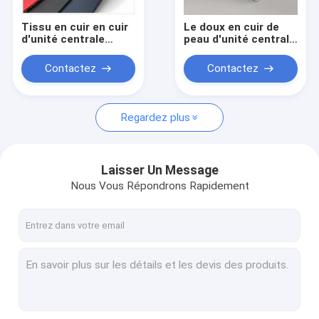
Tissu en cuir en cuir
Le doux en cuir de
d'unité centrale
peau d'unité centrale
Microfiber de Ql
garnissent en cuir le
Clsaaical Nappa de
tissu en cuir de bout
Contactez
Contactez
modèle en cuir vert
droit noir
synthétique artificiel
pour le matériel de
ceinture de sac à
Regardez plus
main
Laisser Un Message
Nous Vous Répondrons Rapidement
Aperçu
Produits
A propos de nous