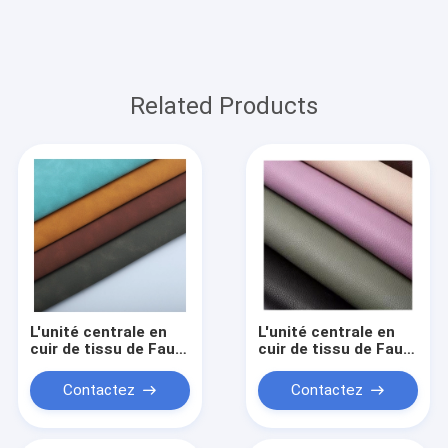
Related Products
L'unité centrale en
L'unité centrale en
cuir de tissu de Faux
cuir de tissu de Faux
a enduit le cuir de
a enduit le cuir de
tissu de Microfiber
tissu de Microfiber
Contactez
Contactez
pour des sacs à main
pour des sacs à main