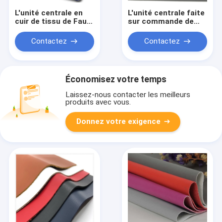
L'unité centrale en
L'unité centrale faite
cuir de tissu de Faux
sur commande de
a enduit le cuir de
revêtement en cuir
tissu de Microfiber
synthétique de tissu
Contactez
Contactez
pour des sacs à main
colorent les
emballages artificiels
d'unité centrale de
suède imperméable
Économisez votre temps
de Microfiber
Laissez-nous contacter les meilleurs
produits avec vous.
Donnez votre exigence